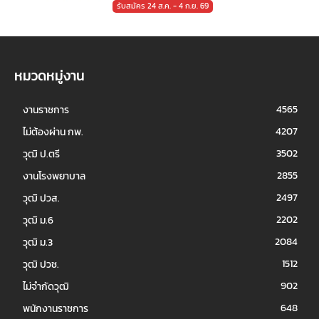
รับสมัคร 24 ส.ค. - 4 ก.ย. 69
หมวดหมู่งาน
4565
งานราชการ
4207
ไม่ต้องผ่าน กพ.
3502
วุฒิ ป.ตรี
2855
งานโรงพยาบาล
2497
วุฒิ ปวส.
2202
วุฒิ ม.6
2084
วุฒิ ม.3
1512
วุฒิ ปวช.
902
ไม่จำกัดวุฒิ
648
พนักงานราชการ