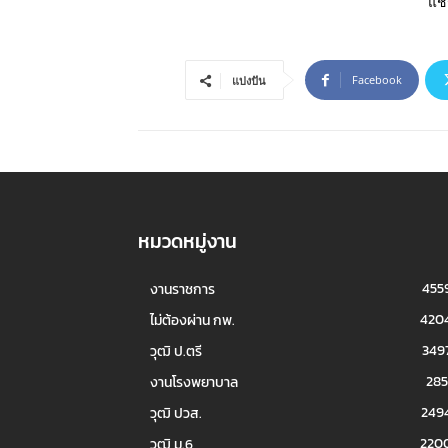
แชร
Facebook
แบ่งปัน
หมวดหมู่งาน
455
งานราชการ
420
ไม่ต้องผ่าน กพ.
349
วุฒิ ป.ตรี
285
งานโรงพยาบาล
249
วุฒิ ปวส.
220
วุฒิ ม.6