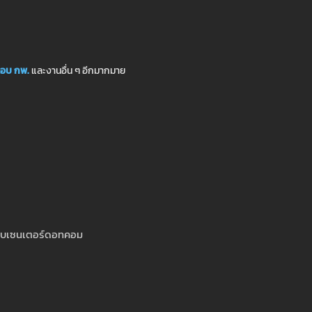
อบ กพ.
และงานอื่น ๆ อีกมากมาย
สอบเซนเตอร์ดอทคอม