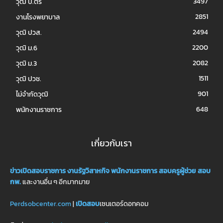
3497
วุฒิ ป.ตรี
2851
งานโรงพยาบาล
2494
วุฒิ ปวส.
2200
วุฒิ ม.6
2082
วุฒิ ม.3
1511
วุฒิ ปวช.
901
ไม่จำกัดวุฒิ
648
พนักงานราชการ
เกี่ยวกับเรา
ข่าวเปิดสอบราชการ
งานรัฐวิสาหกิจ
พนักงานราชการ
สอบครูผู้ช่วย
สอบ
กพ.
และงานอื่น ๆ อีกมากมาย
Perdsobcenter.com
|
เปิดสอบ
เซนเตอร์ดอทคอม