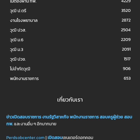
4229
ไม่ต้องผ่าน กพ.
3520
วุฒิ ป.ตรี
2872
งานโรงพยาบาล
2504
วุฒิ ปวส.
2209
วุฒิ ม.6
2091
วุฒิ ม.3
1517
วุฒิ ปวช.
906
ไม่จำกัดวุฒิ
653
พนักงานราชการ
เกี่ยวกับเรา
ข่าวเปิดสอบราชการ
งานรัฐวิสาหกิจ
พนักงานราชการ
สอบครูผู้ช่วย
สอบ
กพ.
และงานอื่น ๆ อีกมากมาย
Perdsobcenter.com
|
เปิดสอบ
เซนเตอร์ดอทคอม