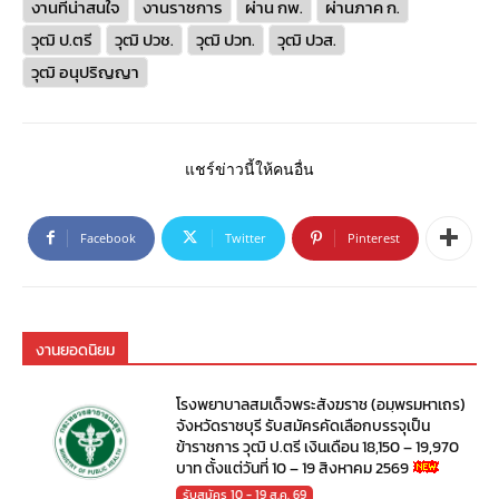
งานที่น่าสนใจ
งานราชการ
ผ่าน กพ.
ผ่านภาค ก.
วุฒิ ป.ตรี
วุฒิ ปวช.
วุฒิ ปวท.
วุฒิ ปวส.
วุฒิ อนุปริญญา
แชร์ข่าวนี้ให้คนอื่น
Facebook
Twitter
Pinterest
งานยอดนิยม
โรงพยาบาลสมเด็จพระสังฆราช (อมฺพรมหาเถร)
จังหวัดราชบุรี รับสมัครคัดเลือกบรรจุเป็น
ข้าราชการ วุฒิ ป.ตรี เงินเดือน 18,150 – 19,970
บาท ตั้งแต่วันที่ 10 – 19 สิงหาคม 2569
รับสมัคร 10 - 19 ส.ค. 69