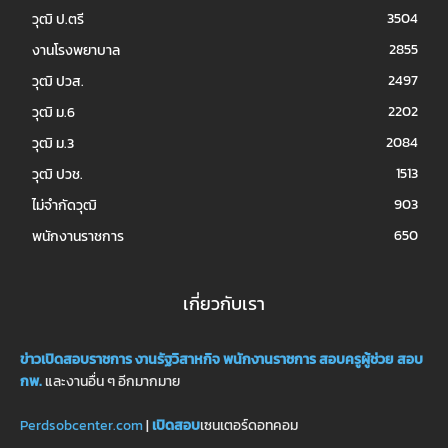
3504
วุฒิ ป.ตรี
2855
งานโรงพยาบาล
2497
วุฒิ ปวส.
2202
วุฒิ ม.6
2084
วุฒิ ม.3
1513
วุฒิ ปวช.
903
ไม่จำกัดวุฒิ
650
พนักงานราชการ
เกี่ยวกับเรา
ข่าวเปิดสอบราชการ
งานรัฐวิสาหกิจ
พนักงานราชการ
สอบครูผู้ช่วย
สอบ
กพ.
และงานอื่น ๆ อีกมากมาย
Perdsobcenter.com
|
เปิดสอบ
เซนเตอร์ดอทคอม