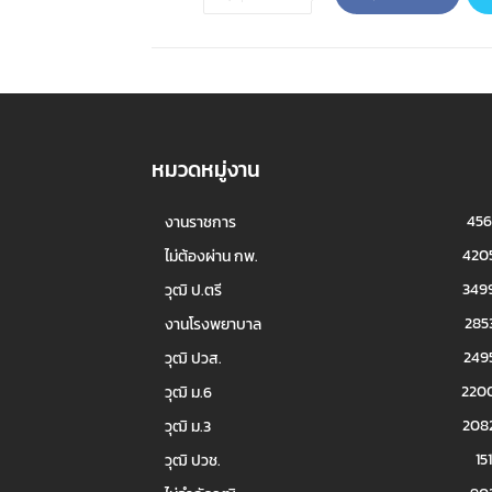
หมวดหมู่งาน
456
งานราชการ
420
ไม่ต้องผ่าน กพ.
349
วุฒิ ป.ตรี
285
งานโรงพยาบาล
249
วุฒิ ปวส.
220
วุฒิ ม.6
208
วุฒิ ม.3
151
วุฒิ ปวช.