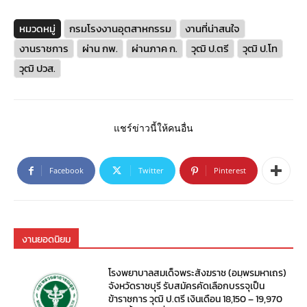
หมวดหมู่
กรมโรงงานอุตสาหกรรม
งานที่น่าสนใจ
งานราชการ
ผ่าน กพ.
ผ่านภาค ก.
วุฒิ ป.ตรี
วุฒิ ป.โท
วุฒิ ปวส.
แชร์ข่าวนี้ให้คนอื่น
Facebook
Twitter
Pinterest
งานยอดนิยม
โรงพยาบาลสมเด็จพระสังฆราช (อมฺพรมหาเถร)
จังหวัดราชบุรี รับสมัครคัดเลือกบรรจุเป็น
ข้าราชการ วุฒิ ป.ตรี เงินเดือน 18,150 – 19,970