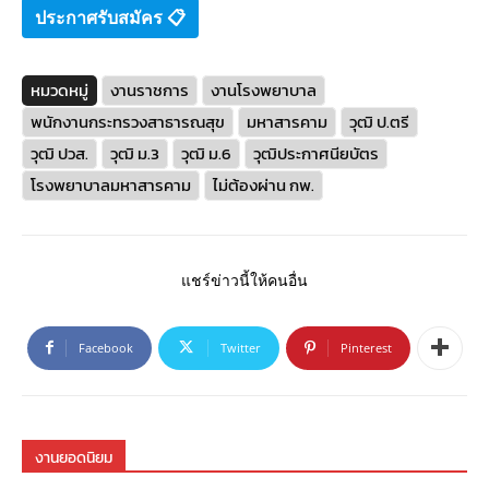
ประกาศรับสมัคร 📋
หมวดหมู่
งานราชการ
งานโรงพยาบาล
พนักงานกระทรวงสาธารณสุข
มหาสารคาม
วุฒิ ป.ตรี
วุฒิ ปวส.
วุฒิ ม.3
วุฒิ ม.6
วุฒิประกาศนียบัตร
โรงพยาบาลมหาสารคาม
ไม่ต้องผ่าน กพ.
แชร์ข่าวนี้ให้คนอื่น
Facebook
Twitter
Pinterest
งานยอดนิยม