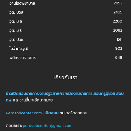
2853
งานโรงพยาบาล
2495
วุฒิ ปวส.
2200
วุฒิ ม.6
2082
วุฒิ ม.3
1511
วุฒิ ปวช.
902
ไม่จำกัดวุฒิ
648
พนักงานราชการ
เกี่ยวกับเรา
ข่าวเปิดสอบราชการ
งานรัฐวิสาหกิจ
พนักงานราชการ
สอบครูผู้ช่วย
สอบ
กพ.
และงานอื่น ๆ อีกมากมาย
Perdsobcenter.com
|
เปิดสอบ
เซนเตอร์ดอทคอม
ติดต่อเรา:
perdsobcenter@gmail.com