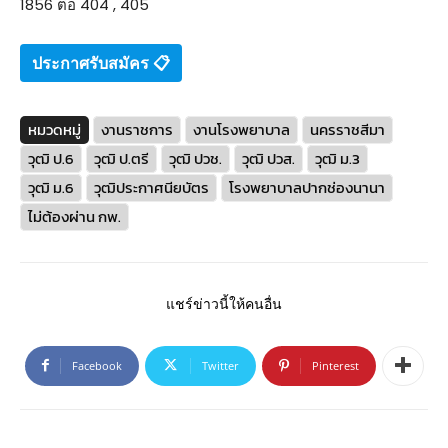
1856 ต่อ 404 , 405
ประกาศรับสมัคร 📋
หมวดหมู่
งานราชการ
งานโรงพยาบาล
นครราชสีมา
วุฒิ ป.6
วุฒิ ป.ตรี
วุฒิ ปวช.
วุฒิ ปวส.
วุฒิ ม.3
วุฒิ ม.6
วุฒิประกาศนียบัตร
โรงพยาบาลปากช่องนานา
ไม่ต้องผ่าน กพ.
แชร์ข่าวนี้ให้คนอื่น
Facebook
Twitter
Pinterest