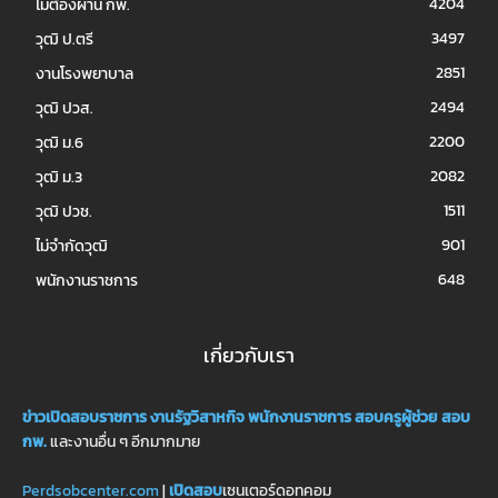
4204
ไม่ต้องผ่าน กพ.
3497
วุฒิ ป.ตรี
2851
งานโรงพยาบาล
2494
วุฒิ ปวส.
2200
วุฒิ ม.6
2082
วุฒิ ม.3
1511
วุฒิ ปวช.
901
ไม่จำกัดวุฒิ
648
พนักงานราชการ
เกี่ยวกับเรา
ข่าวเปิดสอบราชการ
งานรัฐวิสาหกิจ
พนักงานราชการ
สอบครูผู้ช่วย
สอบ
กพ.
และงานอื่น ๆ อีกมากมาย
Perdsobcenter.com
|
เปิดสอบ
เซนเตอร์ดอทคอม