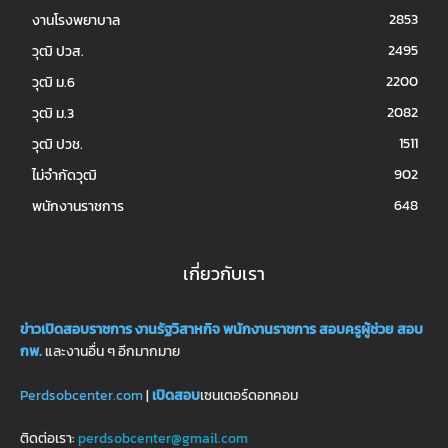
2853
งานโรงพยาบาล
2495
วุฒิ ปวส.
2200
วุฒิ ม.6
2082
วุฒิ ม.3
1511
วุฒิ ปวช.
902
ไม่จำกัดวุฒิ
648
พนักงานราชการ
เกี่ยวกับเรา
ข่าวเปิดสอบราชการ
งานรัฐวิสาหกิจ
พนักงานราชการ
สอบครูผู้ช่วย
สอบ
กพ.
และงานอื่น ๆ อีกมากมาย
Perdsobcenter.com
|
เปิดสอบ
เซนเตอร์ดอทคอม
ติดต่อเรา:
perdsobcenter@gmail.com