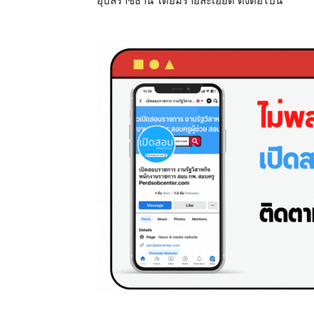
อุบลราชธานี โดยมีรายละเอียด ดังต่อไปนี้