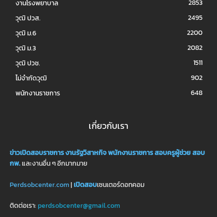
2853
งานโรงพยาบาล
2495
วุฒิ ปวส.
2200
วุฒิ ม.6
2082
วุฒิ ม.3
1511
วุฒิ ปวช.
902
ไม่จำกัดวุฒิ
648
พนักงานราชการ
เกี่ยวกับเรา
ข่าวเปิดสอบราชการ
งานรัฐวิสาหกิจ
พนักงานราชการ
สอบครูผู้ช่วย
สอบ
กพ.
และงานอื่น ๆ อีกมากมาย
Perdsobcenter.com
|
เปิดสอบ
เซนเตอร์ดอทคอม
ติดต่อเรา:
perdsobcenter@gmail.com