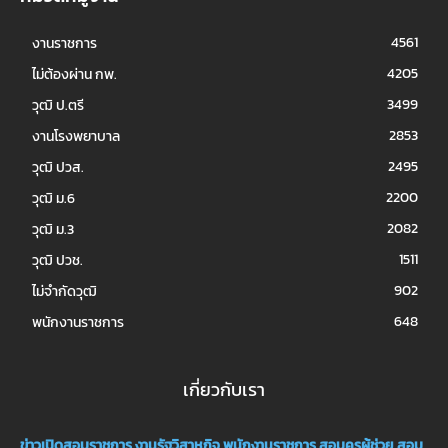
4561
งานราชการ
4205
ไม่ต้องผ่าน กพ.
3499
วุฒิ ป.ตรี
2853
งานโรงพยาบาล
2495
วุฒิ ปวส.
2200
วุฒิ ม.6
2082
วุฒิ ม.3
1511
วุฒิ ปวช.
902
ไม่จำกัดวุฒิ
648
พนักงานราชการ
เกี่ยวกับเรา
ข่าวเปิดสอบราชการ
งานรัฐวิสาหกิจ
พนักงานราชการ
สอบครูผู้ช่วย
สอบ