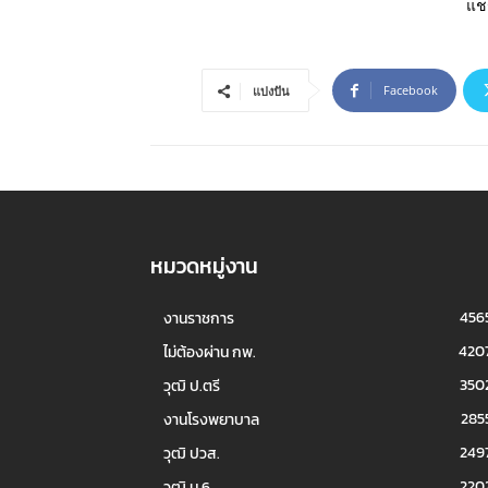
แชร
Facebook
แบ่งปัน
หมวดหมู่งาน
456
งานราชการ
420
ไม่ต้องผ่าน กพ.
350
วุฒิ ป.ตรี
285
งานโรงพยาบาล
249
วุฒิ ปวส.
220
วุฒิ ม.6