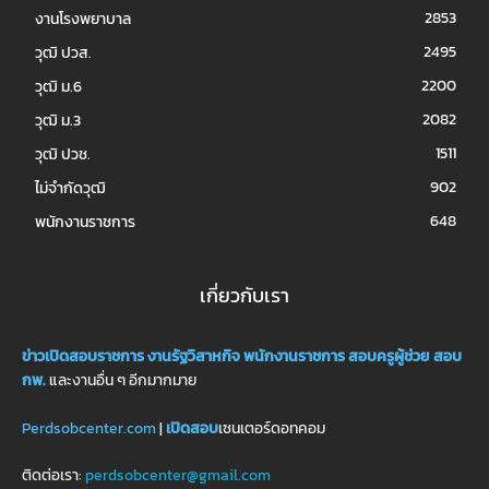
2853
งานโรงพยาบาล
2495
วุฒิ ปวส.
2200
วุฒิ ม.6
2082
วุฒิ ม.3
1511
วุฒิ ปวช.
902
ไม่จำกัดวุฒิ
648
พนักงานราชการ
เกี่ยวกับเรา
ข่าวเปิดสอบราชการ
งานรัฐวิสาหกิจ
พนักงานราชการ
สอบครูผู้ช่วย
สอบ
กพ.
และงานอื่น ๆ อีกมากมาย
Perdsobcenter.com
|
เปิดสอบ
เซนเตอร์ดอทคอม
ติดต่อเรา:
perdsobcenter@gmail.com