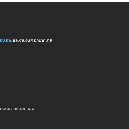
อบ กพ.
และงานอื่น ๆ อีกมากมาย
สอบเซนเตอร์ดอทคอม