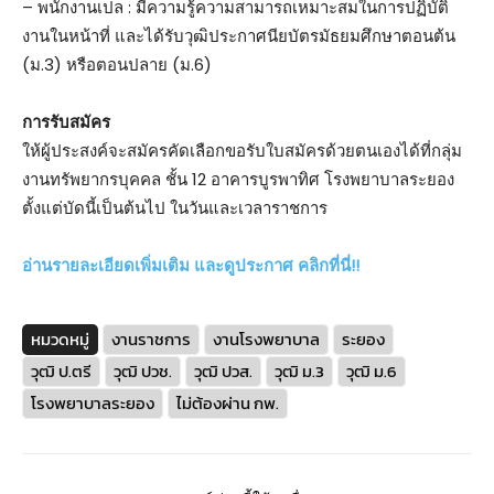
– พนักงานเปล : มีความรู้ความสามารถเหมาะสมในการปฏิบัติ
งานในหน้าที่ และได้รับวุฒิประกาศนียบัตรมัธยมศึกษาตอนต้น
(ม.3) หรือตอนปลาย (ม.6)
การรับสมัคร
ให้ผู้ประสงค์จะสมัครคัดเลือกขอรับใบสมัครด้วยตนเองได้ที่กลุ่ม
งานทรัพยากรบุคคล ชั้น 12 อาคารบูรพาทิศ โรงพยาบาลระยอง
ตั้งแต่บัดนี้เป็นต้นไป ในวันและเวลาราชการ
อ่านรายละเอียดเพิ่มเติม และดูประกาศ คลิกที่นี่!!
หมวดหมู่
งานราชการ
งานโรงพยาบาล
ระยอง
วุฒิ ป.ตรี
วุฒิ ปวช.
วุฒิ ปวส.
วุฒิ ม.3
วุฒิ ม.6
โรงพยาบาลระยอง
ไม่ต้องผ่าน กพ.