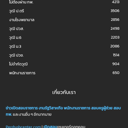
4213
ไม่ต้องผ่าน กพ.
3506
วุฒิ ป.ตรี
2856
งานโรงพยาบาล
2498
วุฒิ ปวส.
2203
วุฒิ ม.6
2086
วุฒิ ม.3
1514
วุฒิ ปวช.
904
ไม่จำกัดวุฒิ
650
พนักงานราชการ
เกี่ยวกับเรา
ข่าวเปิดสอบราชการ
งานรัฐวิสาหกิจ
พนักงานราชการ
สอบครูผู้ช่วย
สอบ
กพ.
และงานอื่น ๆ อีกมากมาย
Perdsobcenter.com
|
เปิดสอบ
เซนเตอร์ดอทคอม