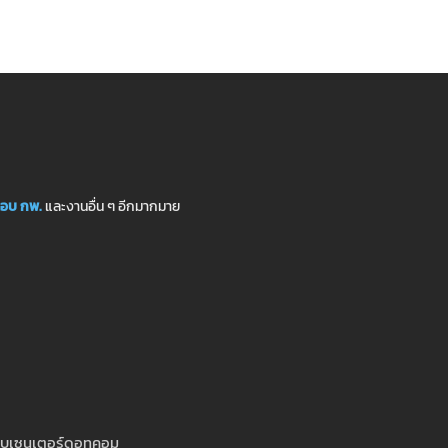
อบ กพ.
และงานอื่น ๆ อีกมากมาย
สอบเซนเตอร์ดอทคอม