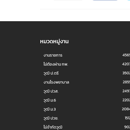
หมวดหมู่งาน
456
งานราชการ
420
ไม่ต้องผ่าน กพ.
350
วุฒิ ป.ตรี
285
งานโรงพยาบาล
249
วุฒิ ปวส.
220
วุฒิ ม.6
208
วุฒิ ม.3
151
วุฒิ ปวช.
90
ไม่จำกัดวุฒิ