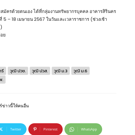
บสมัครด้วยตนเอง ได้ที่กลุ่มงานทรัพยากรบุคคล อาคารสิรินคร
นที่ 5 – 18 เมษายน 2567 ในวันและเวลาราชการ (ช่วงเช้า
 )
้อย
ตรี
วุฒิ ปวช.
วุฒิ ปวส.
วุฒิ ม.3
วุฒิ ม.6
พ.
์ข่าวนี้ให้คนอื่น
Twitter
Pinterest
WhatsApp