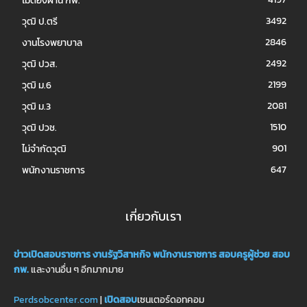
ไม่ต้องผ่าน กพ.
3492
วุฒิ ป.ตรี
2846
งานโรงพยาบาล
2492
วุฒิ ปวส.
2199
วุฒิ ม.6
2081
วุฒิ ม.3
1510
วุฒิ ปวช.
901
ไม่จำกัดวุฒิ
647
พนักงานราชการ
เกี่ยวกับเรา
ข่าวเปิดสอบราชการ
งานรัฐวิสาหกิจ
พนักงานราชการ
สอบครูผู้ช่วย
สอบ
กพ.
และงานอื่น ๆ อีกมากมาย
Perdsobcenter.com
|
เปิดสอบ
เซนเตอร์ดอทคอม