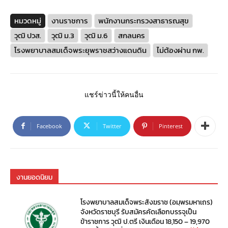
หมวดหมู่
งานราชการ
พนักงานกระทรวงสาธารณสุข
วุฒิ ปวส.
วุฒิ ม.3
วุฒิ ม.6
สกลนคร
โรงพยาบาลสมเด็จพระยุพราชสว่างแดนดิน
ไม่ต้องผ่าน กพ.
แชร์ข่าวนี้ให้คนอื่น
Facebook
Twitter
Pinterest
งานยอดนิยม
โรงพยาบาลสมเด็จพระสังฆราช (อมฺพรมหาเถร)
จังหวัดราชบุรี รับสมัครคัดเลือกบรรจุเป็น
ข้าราชการ วุฒิ ป.ตรี เงินเดือน 18,150 – 19,970