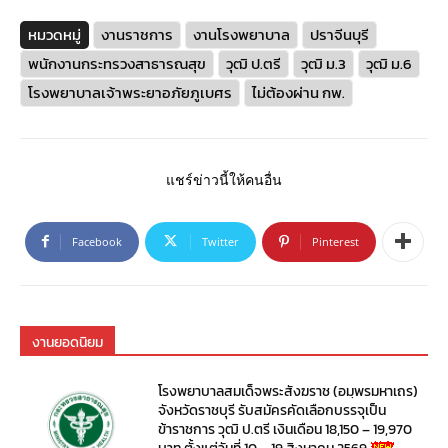
หมวดหมู่
งานราชการ
งานโรงพยาบาล
ปราจีนบุรี
พนักงานกระทรวงสาธารณสุข
วุฒิ ป.ตรี
วุฒิ ม.3
วุฒิ ม.6
โรงพยาบาลเจ้าพระยาอภัยภูเบศร
ไม่ต้องผ่าน กพ.
แชร์ข่าวนี้ให้คนอื่น
Facebook
Twitter
Pinterest
งานยอดนิยม
โรงพยาบาลสมเด็จพระสังฆราช (อมฺพรมหาเถร)
จังหวัดราชบุรี รับสมัครคัดเลือกบรรจุเป็น
ข้าราชการ วุฒิ ป.ตรี เงินเดือน 18,150 – 19,970