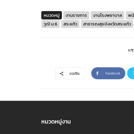
หมวดหมู่
งานราชการ
งานโรงพยาบาล
พน
วุฒิ ม.6
สระแก้ว
สาธารณสุขจังหวัดสระแก้ว
แชร
Facebook
แบ่งปัน
หมวดหมู่งาน