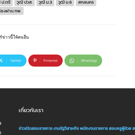
ิ ป.ตรี
วุฒิ ปวส.
วุฒิ ม.3
วุฒิ ม.6
สกลนคร
ต้องผ่าน กพ.
์ข่าวนี้ให้คนอื่น
Twitter
Pinterest
WhatsApp
เกี่ยวกับเรา
3
ข่าวเปิดสอบราชการ
งานรัฐวิสาหกิจ
พนักงานราชการ
สอบครูผู้ช่วย
ส
5