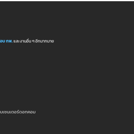
อบ กพ.
และงานอื่น ๆ อีกมากมาย
สอบเซนเตอร์ดอทคอม