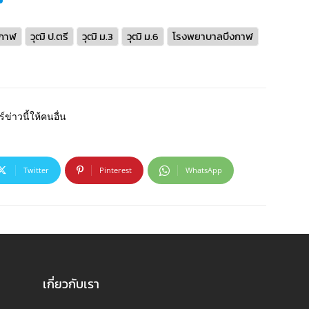
งกาฬ
วุฒิ ป.ตรี
วุฒิ ม.3
วุฒิ ม.6
โรงพยาบาลบึงกาฬ
์ข่าวนี้ให้คนอื่น
Twitter
Pinterest
WhatsApp
เกี่ยวกับเรา