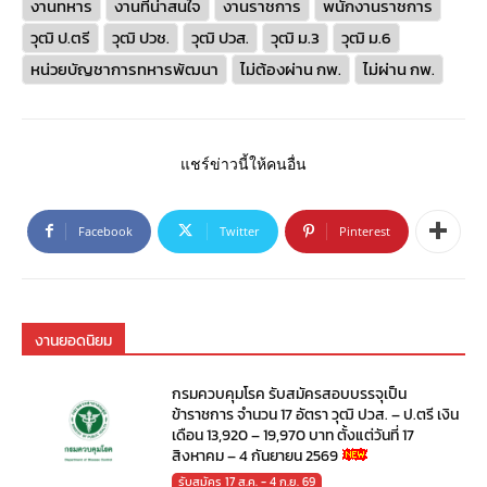
งานทหาร
งานที่น่าสนใจ
งานราชการ
พนักงานราชการ
วุฒิ ป.ตรี
วุฒิ ปวช.
วุฒิ ปวส.
วุฒิ ม.3
วุฒิ ม.6
หน่วยบัญชาการทหารพัฒนา
ไม่ต้องผ่าน กพ.
ไม่ผ่าน กพ.
แชร์ข่าวนี้ให้คนอื่น
Facebook
Twitter
Pinterest
งานยอดนิยม
กรมควบคุมโรค รับสมัครสอบบรรจุเป็น
ข้าราชการ จำนวน 17 อัตรา วุฒิ ปวส. – ป.ตรี เงิน
เดือน 13,920 – 19,970 บาท ตั้งแต่วันที่ 17
สิงหาคม – 4 กันยายน 2569
รับสมัคร 17 ส.ค. - 4 ก.ย. 69