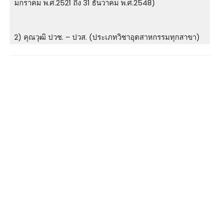
มกราคม พ.ศ.2521 ถึง 31 ธันวาคม พ.ศ.2548)
2) คุณวุฒิ ปวช. – ปวส. (ประเภทวิชาอุตสาหกรรมทุกสาขา)