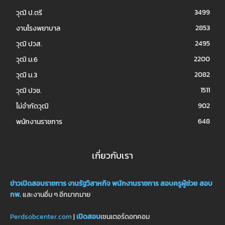
3499
วุฒิ ป.ตรี
2853
งานโรงพยาบาล
2495
วุฒิ ปวส.
2200
วุฒิ ม.6
2082
วุฒิ ม.3
1511
วุฒิ ปวช.
902
ไม่จำกัดวุฒิ
648
พนักงานราชการ
เกี่ยวกับเรา
ข่าวเปิดสอบราชการ
งานรัฐวิสาหกิจ
พนักงานราชการ
สอบครูผู้ช่วย
สอบ
กพ.
และงานอื่น ๆ อีกมากมาย
Perdsobcenter.com
|
เปิดสอบ
เซนเตอร์ดอทคอม