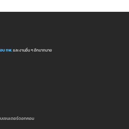
อบ กพ.
และงานอื่น ๆ อีกมากมาย
สอบเซนเตอร์ดอทคอม