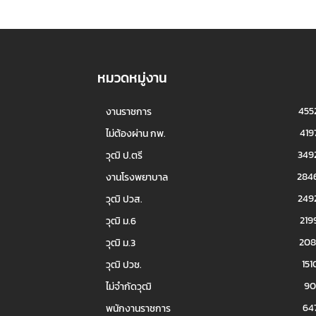
หมวดหมู่งาน
455
งานราชการ
419
ไม่ต้องผ่าน กพ.
349
วุฒิ ป.ตรี
284
งานโรงพยาบาล
249
วุฒิ ปวส.
219
วุฒิ ม.6
208
วุฒิ ม.3
151
วุฒิ ปวช.
90
ไม่จำกัดวุฒิ
64
พนักงานราชการ