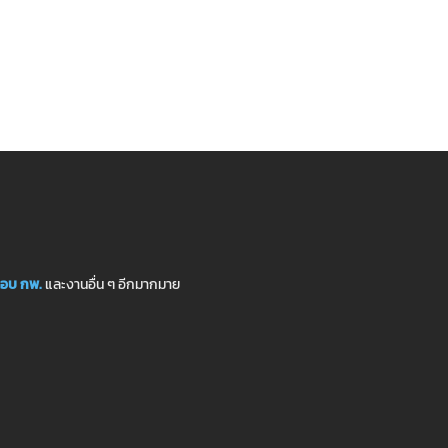
อบ กพ.
และงานอื่น ๆ อีกมากมาย