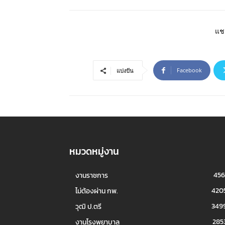
แชร
Facebook
แบ่งปัน
หมวดหมู่งาน
456
งานราชการ
420
ไม่ต้องผ่าน กพ.
349
วุฒิ ป.ตรี
285
งานโรงพยาบาล