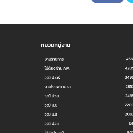
หมวดหมู่งาน
456
งานราชการ
420
ไม่ต้องผ่าน กพ.
349
วุฒิ ป.ตรี
285
งานโรงพยาบาล
249
วุฒิ ปวส.
220
วุฒิ ม.6
208
วุฒิ ม.3
151
วุฒิ ปวช.
90
ไม่จำกัดวุฒิ