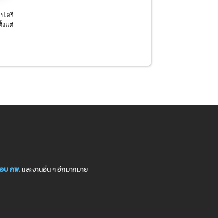
ป.ตรี
้งแต่
อบ กพ.
และงานอื่น ๆ อีกมากมาย