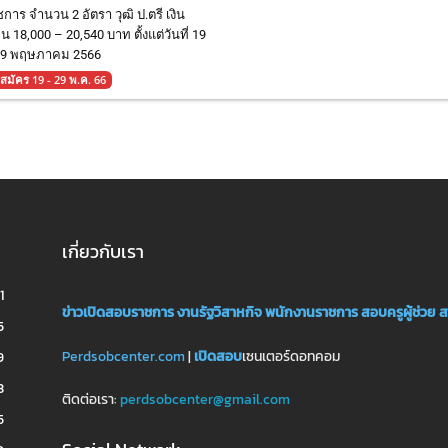
การ จำนวน 2 อัตรา วุฒิ ป.ตรี เงิน
อน 18,000 – 20,540 บาท ตั้งแต่วันที่ 19
29 พฤษภาคม 2566
บสมัคร 19 - 29 พ.ค. 66
เกี่ยวกับเรา
1
ข่าวเปิดสอบราชการ
งานรัฐวิสาหกิจ
พนักงานราชการ
สอบครูผู้ช่วย
ส
5
Perdsobcenter.com
|
เปิดสอบ
เซนเตอร์ดอทคอม
9
3
ติดต่อเรา:
perdsobcenter@gmail.com
5