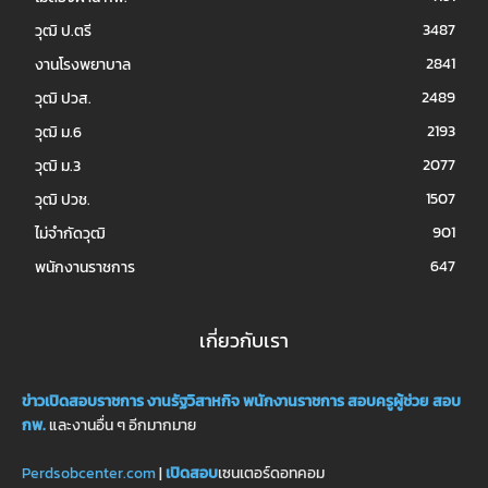
3487
วุฒิ ป.ตรี
2841
งานโรงพยาบาล
2489
วุฒิ ปวส.
2193
วุฒิ ม.6
2077
วุฒิ ม.3
1507
วุฒิ ปวช.
901
ไม่จำกัดวุฒิ
647
พนักงานราชการ
เกี่ยวกับเรา
ข่าวเปิดสอบราชการ
งานรัฐวิสาหกิจ
พนักงานราชการ
สอบครูผู้ช่วย
สอบ
กพ.
และงานอื่น ๆ อีกมากมาย
Perdsobcenter.com
|
เปิดสอบ
เซนเตอร์ดอทคอม