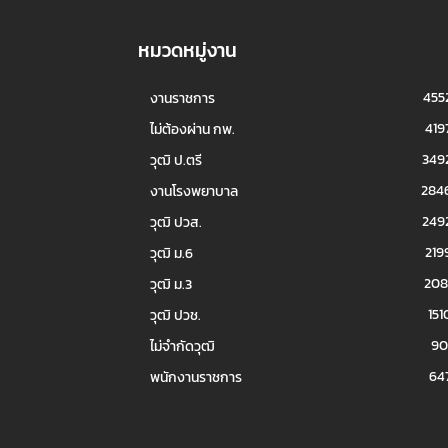
หมวดหมู่งาน
455
งานราชการ
419
ไม่ต้องผ่าน กพ.
349
วุฒิ ป.ตรี
284
งานโรงพยาบาล
249
วุฒิ ปวส.
219
วุฒิ ม.6
208
วุฒิ ม.3
151
วุฒิ ปวช.
90
ไม่จำกัดวุฒิ
64
พนักงานราชการ