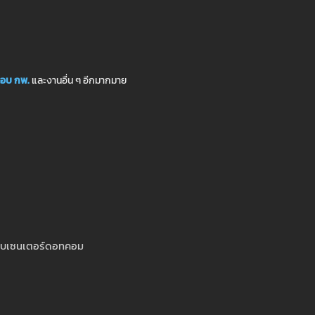
อบ กพ.
และงานอื่น ๆ อีกมากมาย
สอบเซนเตอร์ดอทคอม