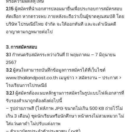
หรือความผิดลหุโทษ
2.15
ผู้สมัครที่นําเอกสารปลอมมายื่นเพื่อประกอบการสมัครสอบ
คัดเลือก หากตรวจพบ ภายหลังจะถือว่าเป็นผู้ขาดคุณสมบัติ โดย
บริษัท ไปรษณีย์ไทย จํากัด จะให้ออกทันที และจะดําเนินคดี
อาญาตามกฎหมายต่อไป
3. การสมัครสอบ
3.1
กําหนดรับสมัครระหว่างวันที่ 11 พฤษภาคม – 7 มิถุนายน
2567
3.2
ผู้สนใจสามารถบันทึกข้อมูลการสมัครได้ที่เว็บไซต์
www.thailandpost.co.th เมนูข่าว > สมัครงาน – ประกาศ >
โรงเรียนการไปรษณีย์
3.2.1
ผู้สมัครต้องแนบหลักฐานการสมัครในรูปแบบไฟล์เอกสารที่
รับรองสําเนาถูกต้องดังต่อไปนี้
– รูปถ่ายภาพสี (ไฟล์ภาพ JPG ขนาดไม่เกิน 500 KB ถ่ายไว้ไม่
เกิน 3 เดือน) ชุดนักเรียนหรือนักศึกษา หน้าตรงไม่สวมหมวก ไม่
ใส่แว่นตาดํา ไม่ปรับแต่งภาพ
– สําเนาบัตรประจําตัวประชาชน (.pdf)