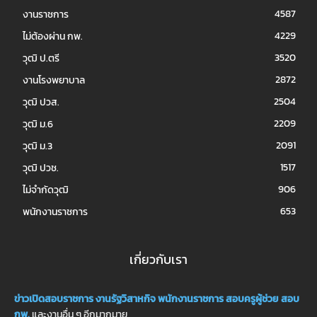
4587
งานราชการ
4229
ไม่ต้องผ่าน กพ.
3520
วุฒิ ป.ตรี
2872
งานโรงพยาบาล
2504
วุฒิ ปวส.
2209
วุฒิ ม.6
2091
วุฒิ ม.3
1517
วุฒิ ปวช.
906
ไม่จำกัดวุฒิ
653
พนักงานราชการ
เกี่ยวกับเรา
ข่าวเปิดสอบราชการ
งานรัฐวิสาหกิจ
พนักงานราชการ
สอบครูผู้ช่วย
สอบ
กพ.
และงานอื่น ๆ อีกมากมาย