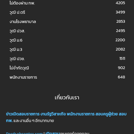
4205
ไม่ต้องผ่าน กพ.
3499
วุฒิ ป.ตรี
2853
งานโรงพยาบาล
2495
วุฒิ ปวส.
2200
วุฒิ ม.6
2082
วุฒิ ม.3
1511
วุฒิ ปวช.
902
ไม่จำกัดวุฒิ
648
พนักงานราชการ
เกี่ยวกับเรา
ข่าวเปิดสอบราชการ
งานรัฐวิสาหกิจ
พนักงานราชการ
สอบครูผู้ช่วย
สอบ
กพ.
และงานอื่น ๆ อีกมากมาย
Perdsobcenter.com
|
เปิดสอบ
เซนเตอร์ดอทคอม