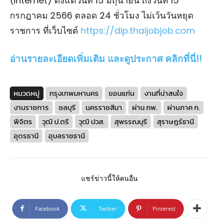
(Internet) ตั้งแต่วันที่ 15 มิถุนายน ถึงวันที่ 15
กรกฎาคม 2566 ตลอด 24 ชั่วโมง ไม่เว้นวันหยุด
ราชการ ที่เว็บไซต์
https://dip.thaijobjob.com
อ่านรายละเอียดเพิ่มเติม และดูประกาศ คลิกที่นี่!!
หมวดหมู่
กรุงเทพมหานคร
ขอนแก่น
งานที่น่าสนใจ
งานราชการ
ชลบุรี
นครราชสีมา
ผ่าน กพ.
ผ่านภาค ก.
พิจิตร
วุฒิ ป.ตรี
วุฒิ ปวส.
สุพรรณบุรี
สุราษฎร์ธานี
อุดรธานี
อุบลราชธานี
แชร์ข่าวนี้ให้คนอื่น
Facebook
Twitter
Pinterest