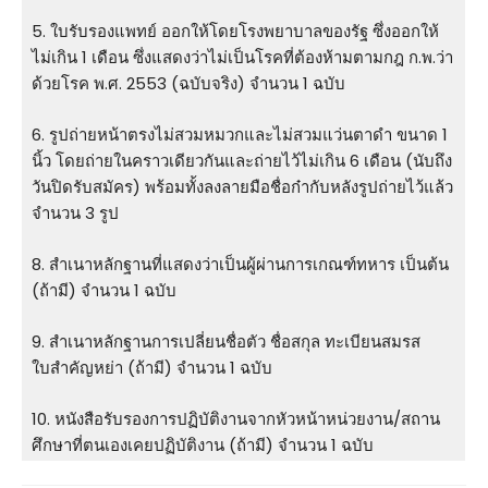
5. ใบรับรองแพทย์ ออกให้โดยโรงพยาบาลของรัฐ ซึ่งออกให้
ไม่เกิน 1 เดือน ซึ่งแสดงว่าไม่เป็นโรคที่ต้องห้ามตามกฎ ก.พ.ว่า
ด้วยโรค พ.ศ. 2553 (ฉบับจริง) จำนวน 1 ฉบับ
6. รูปถ่ายหน้าตรงไม่สวมหมวกและไม่สวมแว่นตาดํา ขนาด 1
นิ้ว โดยถ่ายในคราวเดียวกันและถ่ายไว้ไม่เกิน 6 เดือน (นับถึง
วันปิดรับสมัคร) พร้อมทั้งลงลายมือชื่อก๋ากับหลังรูปถ่ายไว้แล้ว
จำนวน 3 รูป
8. สําเนาหลักฐานที่แสดงว่าเป็นผู้ผ่านการเกณฑ์ทหาร เป็นต้น
(ถ้ามี) จำนวน 1 ฉบับ
9. สําเนาหลักฐานการเปลี่ยนชื่อตัว ชื่อสกุล ทะเบียนสมรส
ใบสําคัญหย่า (ถ้ามี) จำนวน 1 ฉบับ
10. หนังสือรับรองการปฏิบัติงานจากหัวหน้าหน่วยงาน/สถาน
ศึกษาที่ตนเองเคยปฏิบัติงาน (ถ้ามี) จำนวน 1 ฉบับ