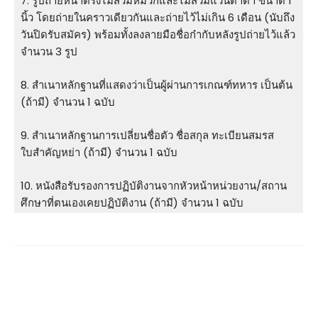
7. รูปถ่ายหน้าตรงไม่สวมหมวกและไม่สวมแว่นตาดํา ขนาด 1
นิ้ว โดยถ่ายในคราวเดียวกันและถ่ายไว้ไม่เกิน 6 เดือน (นับถึง
วันปิดรับสมัคร) พร้อมทั้งลงลายมือชื่อก๋ากับหลังรูปถ่ายไว้แล้ว
จำนวน 3 รูป
8. สําเนาหลักฐานที่แสดงว่าเป็นผู้ผ่านการเกณฑ์ทหาร เป็นต้น
(ถ้ามี) จำนวน 1 ฉบับ
9. สําเนาหลักฐานการเปลี่ยนชื่อตัว ชื่อสกุล ทะเบียนสมรส
ใบสําคัญหย่า (ถ้ามี) จำนวน 1 ฉบับ
10. หนังสือรับรองการปฏิบัติงานจากหัวหน้าหน่วยงาน/สถาน
ศึกษาที่ตนเองเคยปฏิบัติงาน (ถ้ามี) จำนวน 1 ฉบับ