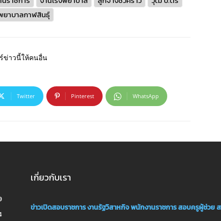
านราชการ
งานโรงพยาบาล
ลูกจ้างชั่วคราว
วุฒิ ป.ตรี
พยาบาลกาฬสินธุ์
์ข่าวนี้ให้คนอื่น
Twitter
Pinterest
WhatsApp
เกี่ยวกับเรา
9
ข่าวเปิดสอบราชการ
งานรัฐวิสาหกิจ
พนักงานราชการ
สอบครูผู้ช่วย
ส
4