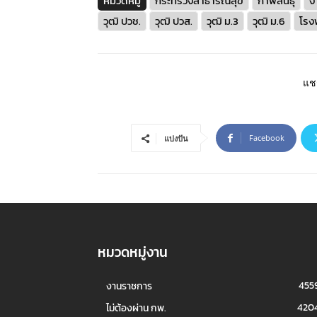
หมวดหมู่
กระทรวงสาธารณสุข
กาฬสินธุ์
ง
วุฒิ ปวช.
วุฒิ ปวส.
วุฒิ ม.3
วุฒิ ม.6
โรง
แชร
Facebook
แบ่งปัน
หมวดหมู่งาน
455
งานราชการ
420
ไม่ต้องผ่าน กพ.