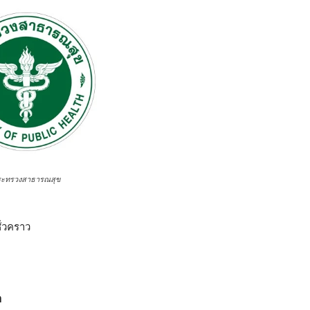
ระทรวงสาธารณสุข
ั่วคราว
า