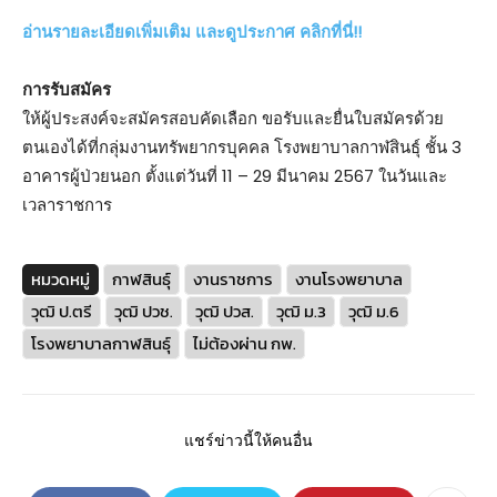
อ่านรายละเอียดเพิ่มเติม และดูประกาศ คลิกที่นี่!!
การรับสมัคร
ให้ผู้ประสงค์จะสมัครสอบคัดเลือก ขอรับและยื่นใบสมัครด้วย
ตนเองได้ที่กลุ่มงานทรัพยากรบุคคล โรงพยาบาลกาฬสินธุ์ ชั้น 3
อาคารผู้ป่วยนอก ตั้งแต่วันที่ 11 – 29 มีนาคม 2567 ในวันและ
เวลาราชการ
หมวดหมู่
กาฬสินธุ์
งานราชการ
งานโรงพยาบาล
วุฒิ ป.ตรี
วุฒิ ปวช.
วุฒิ ปวส.
วุฒิ ม.3
วุฒิ ม.6
โรงพยาบาลกาฬสินธุ์
ไม่ต้องผ่าน กพ.
แชร์ข่าวนี้ให้คนอื่น