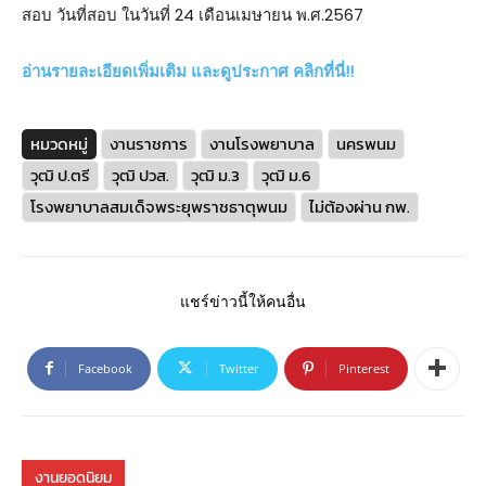
สอบ วันที่สอบ ในวันที่ 24 เดือนเมษายน พ.ศ.2567
อ่านรายละเอียดเพิ่มเติม และดูประกาศ คลิกที่นี่!!
หมวดหมู่
งานราชการ
งานโรงพยาบาล
นครพนม
วุฒิ ป.ตรี
วุฒิ ปวส.
วุฒิ ม.3
วุฒิ ม.6
โรงพยาบาลสมเด็จพระยุพราชธาตุพนม
ไม่ต้องผ่าน กพ.
แชร์ข่าวนี้ให้คนอื่น
Facebook
Twitter
Pinterest
งานยอดนิยม