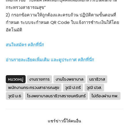
กระทรวงสาธารณสุข”
2) กรอกข้อความให้ถูกต้องและครบถ้วน ปฏิบัติตามขั้นตอนที่
กำหนด ระบบจะกำหนด QR Code ใบแจ้งการชำระเงินให้โดย
อัตโนมัติ
สนใจสมัคร คลิกที่นี่!!
อ่านรายละเอียดเพิ่มเติม และดูประกาศ คลิกที่นี่!!
หมวดหมู่
งานราชการ
งานโรงพยาบาล
นราธิวาส
พนักงานกระทรวงสาธารณสุข
วุฒิ ป.ตรี
วุฒิ ปวส.
วุฒิ ม.6
โรงพยาบาลนราธิวาสราชนครินทร์
ไม่ต้องผ่าน กพ.
แชร์ข่าวนี้ให้คนอื่น