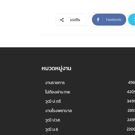
Facebook
แบ่งปัน
หมวดหมู่งาน
456
งานราชการ
420
ไม่ต้องผ่าน กพ.
349
วุฒิ ป.ตรี
285
งานโรงพยาบาล
249
วุฒิ ปวส.
220
วุฒิ ม.6