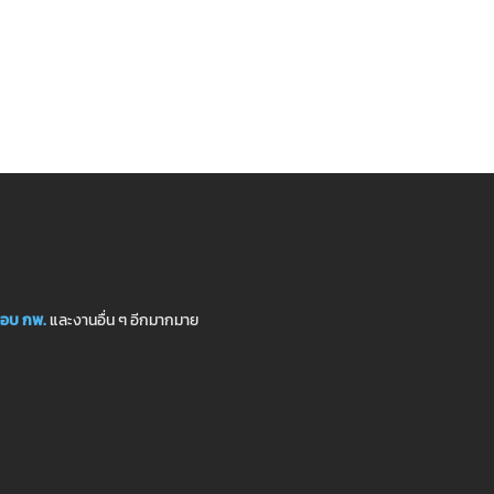
อบ กพ.
และงานอื่น ๆ อีกมากมาย