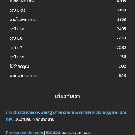
4205
ไม่ต้องผ่าน กพ.
3499
วุฒิ ป.ตรี
2853
งานโรงพยาบาล
2495
วุฒิ ปวส.
2200
วุฒิ ม.6
2082
วุฒิ ม.3
1511
วุฒิ ปวช.
902
ไม่จำกัดวุฒิ
648
พนักงานราชการ
เกี่ยวกับเรา
ข่าวเปิดสอบราชการ
งานรัฐวิสาหกิจ
พนักงานราชการ
สอบครูผู้ช่วย
สอบ
กพ.
และงานอื่น ๆ อีกมากมาย
Perdsobcenter.com
|
เปิดสอบ
เซนเตอร์ดอทคอม