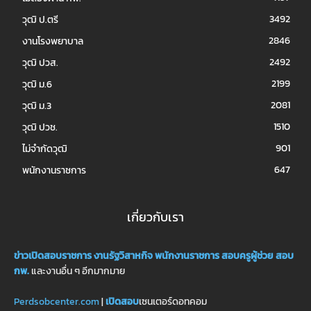
3492
วุฒิ ป.ตรี
2846
งานโรงพยาบาล
2492
วุฒิ ปวส.
2199
วุฒิ ม.6
2081
วุฒิ ม.3
1510
วุฒิ ปวช.
901
ไม่จำกัดวุฒิ
647
พนักงานราชการ
เกี่ยวกับเรา
ข่าวเปิดสอบราชการ
งานรัฐวิสาหกิจ
พนักงานราชการ
สอบครูผู้ช่วย
สอบ
กพ.
และงานอื่น ๆ อีกมากมาย
Perdsobcenter.com
|
เปิดสอบ
เซนเตอร์ดอทคอม